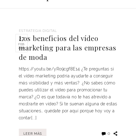
ESTRATEGIA DIGITAL
Los beneficios del vídeo
27
FEB
marketing para las empresas
2020
de moda
https://youtu.be/yRo9cgf8E14 ¿Te preguntas si
el vídeo marketing podría ayudarte a conseguir
más visibilidad y más ventas? ¿No sabes cómo
puedes utilizar el vídeo para promocionar tu
marca? ¿O es que todavía no te has atrevido a
mostrarte en vídeo? Si te suenan alguna de estas
situaciones… quédate por aquí porque hoy voy a
contar[...]
0
LEER MÁS