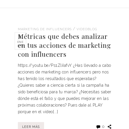
/
MARKETING DE INFLUENCERS
VIDEOBLOG
Métricas que debes analizar
30
ENE
en tus acciones de marketing
2020
con influencers
https://youtu.be/Ps1ZliIafvY ¿Has llevado a cabo
acciones de marketing con influencers pero nos
has tenido los resultados que esperabas?
¿Quieres saber a ciencia cierta si la campaña ha
sido beneficiosa para tu marca? ¿Necesitas saber
dónde está el fallo y que puedes mejorar en las
próximas colaboraciones? Pues dale al PLAY
porque en el vídeo[...]
0
LEER MÁS